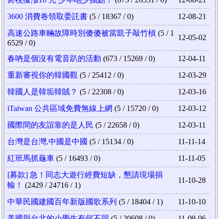
3600 消費卷領取委託書
(5 / 18367 / 0)
12-08-21
高速公路車輛故障時別傻傻被當凱子敲竹槓
(5 / 1
12-05-02
6529 / 0)
春吶是個沒有電音趴的活動
(673 / 15269 / 0)
12-04-11
重新審視你的韓國觀
(5 / 25412 / 0)
12-03-29
韓國人是韓垢韓賊？
(5 / 22308 / 0)
12-03-16
iTaiwan 公共區域免費無線上網
(5 / 15720 / 0)
12-03-12
國際間的友誼靠的是人民
(5 / 22658 / 0)
12-03-11
台灣是台灣,中國是中國
(5 / 15134 / 0)
11-11-14
紅班馬抓龜車
(5 / 16493 / 0)
11-11-05
[募款] 急！同志大遊行經費短缺，懇請現場捐
11-10-28
輸！
(2429 / 24716 / 1)
中華民國建國百年新版國歌系列
(5 / 18404 / 1)
11-10-10
美國與台北的小學生有何不同
(5 / 20608 / 0)
11-09-06