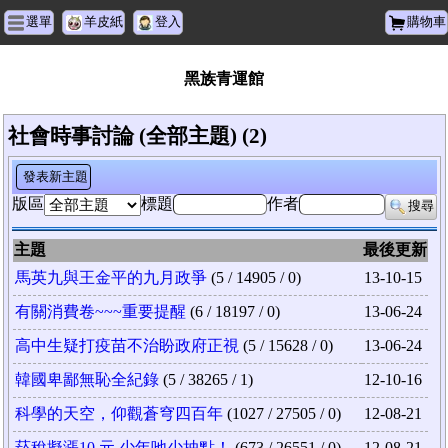
選單
羊皮紙
登入
購物車
黑族青運館
社會時事討論 (全部主題) (2)
發表新主題
版區
標題
作者
搜尋
主題
最後更新
馬英九與王金平的九月政爭
(5 / 14905 / 0)
13-10-15
有關消費卷~~~重要提醒
(6 / 18197 / 0)
13-06-24
高中生疑打疫苗不治盼政府正視
(5 / 15628 / 0)
13-06-24
韓國卑鄙無恥全紀錄
(5 / 38265 / 1)
12-10-16
科學的天空，仰觀蒼穹四百年
(1027 / 27505 / 0)
12-08-21
菸稅擬漲10 元 少年吔少抽點！
(673 / 26551 / 0)
12-08-21