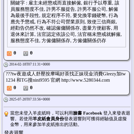
關鍵字
:
雇主未經懲戒而直接解僱, 銀行予以尊重, 該
員服務態度不佳, 許男不服提告, 許男不服公司, 解僱
為最後手段性, 規定程序不符, 要兌換零錢硬幣, 行為
應先予懲戒, 行為不符公司營業原則, 致使三信商銀,
經勸告仍然不改, 確認僱傭關係存, 盡量方便顧客, 用
退休來計算, 法官認定依該公司, 法官稱未懲戒就解僱,
服務態度不佳, 方僱傭關係存, 方僱傭關係仍存
0
0
2014-02-18T07:11:31+0000
???tw夜遊成人舒壓按摩喝好茶找正妹現金消費Gleezy加tw
1234 和TG搜nini9595 官網 http://www.5280344.com
0
0
2025-07-20T07:33:56+0000
當您未登入羊皮紙時，可以利用
臉書 Facebook
登入來發表迴
響。若使用
羊皮紙會員身份
發表迴響則可獲得經驗值及虛擬
金幣，用來參加羊皮紙推出的活動。
發表迴響