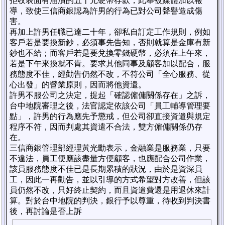
拒收表面有油漬的五十元硬幣存款，此舉被媒體加以報
導，致使三信商銀認為許男的行為已對公司聲譽造成傷
害。
再加上許男任職已達二十年，卻私自訂定工作規則，例如
客戶若是要換新鈔，必須事先告知，否則就算是金庫有新
鈔也不給；而客戶若是要兌換零錢硬幣，必須在上午來，
若是下午來換就不肯。要求其他同事及顧客加以配合，服
務態度不佳，經勸告仍然不改，不符公司「全心服務、從
心出發」的營業原則，因而將他資遣。
許男不服公司之決定，提起「確認僱傭關係存在」之訴，
台中地院審理之後，法官認定依該公司「員工輔導管理要
點」，許男的行為應先予懲戒，但公司卻直接資遣與規定
程序不符，因而判處其資遣不合法，雙方僱傭關係仍存
在。
三信商銀管理部經理黃光勳表示，金融業是服務業，只要
不違法，員工便應該盡量方便顧客，也應配合公司作業，
該員服務態度不佳已是長期累積的狀況，由於是資深員
工，因此一再勸告，並以引導的方式希望對方改善，但該
員仍然不改，只好終止契約，而且資遣費還是用退休來計
算。對於台中地院的判決，銀行予以尊重，待收到判決書
後，再討論是否上訴