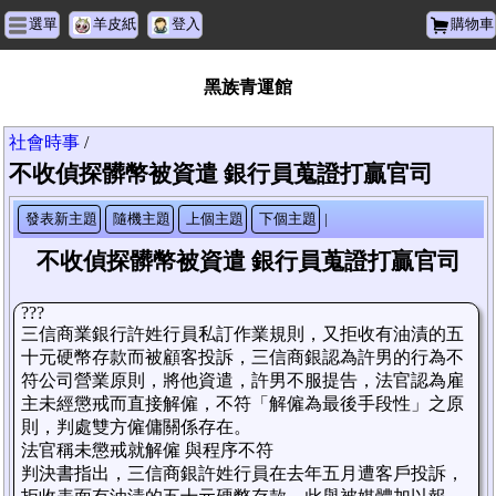
選單
羊皮紙
登入
購物車
黑族青運館
社會時事
/
不收偵探髒幣被資遣 銀行員蒐證打贏官司
發表新主題
隨機主題
上個主題
下個主題
|
不收偵探髒幣被資遣 銀行員蒐證打贏官司
???
三信商業銀行許姓行員私訂作業規則，又拒收有油漬的五
十元硬幣存款而被顧客投訴，三信商銀認為許男的行為不
符公司營業原則，將他資遣，許男不服提告，法官認為雇
主未經懲戒而直接解僱，不符「解僱為最後手段性」之原
則，判處雙方僱傭關係存在。
法官稱未懲戒就解僱 與程序不符
判決書指出，三信商銀許姓行員在去年五月遭客戶投訴，