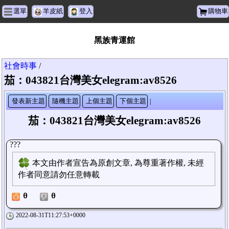
選單
羊皮紙
登入
購物車
黑族青運館
社會時事
/
茄：043821台灣美女elegram:av8526
發表新主題
隨機主題
上個主題
下個主題
|
茄：043821台灣美女elegram:av8526
???
本文由作者宣告為原創文章, 為尊重著作權, 未經
作者同意請勿任意轉載
0
0
2022-08-31T11:27:53+0000