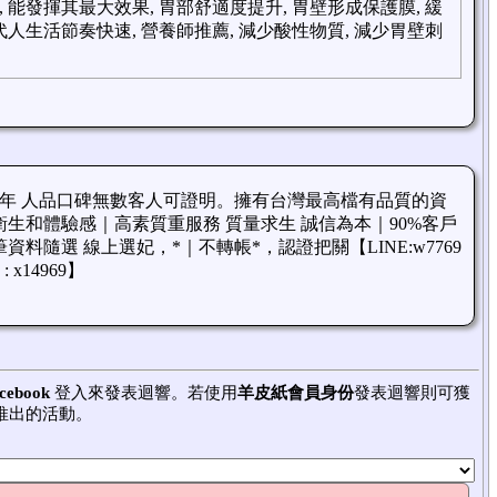
 能發揮其最大效果, 胃部舒適度提升, 胃壁形成保護膜, 緩
代人生活節奏快速, 營養師推薦, 減少酸性物質, 減少胃壁刺
年 人品口碑無數客人可證明。擁有台灣最高檔有品質的資
生和體驗感｜高素質重服務 質量求生 誠信為本｜90%客戶
料隨選 線上選妃，*｜不轉帳*，認證把關【LINE:w7769
: x14969】
cebook
登入來發表迴響。若使用
羊皮紙會員身份
發表迴響則可獲
推出的活動。