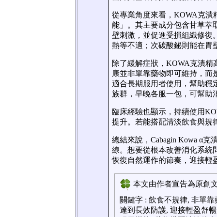
從專業角度來看，KOWA克
能」。其主要成分包含甘草萃
壁刺激，並促進受損組織修復
熱等不適；次碳酸鉍則能在胃
除了緩解症狀，KOWA克潰
康並非單靠藥物即可維持，而是
適合長期服用者使用，幫助穩
族群，早晚各服一包，可幫助
臨床經驗也顯示，持續使用KO
提升。若能搭配清淡飲食與規
總結來說，Cabagin Kow
線。想要從根本改善消化系統
恢復自然運作的節奏，迎接輕
本文由作者宣告為原創文章
關鍵字
:
飲食不規律, 非單靠
達到長效防護, 迎接輕盈舒暢