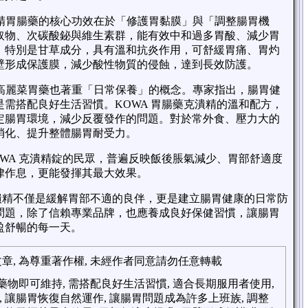
潰精胃腸藥的核心功效在於「修護胃黏膜」與「調整腸胃機
取物、次碳酸鉍與維生素群，能有效中和過多胃酸、減少胃
。特別是甘草成分，具有溫和抗炎作用，可舒緩胃痛、胃灼
壁形成保護膜，減少酸性物質的侵蝕，達到長效防護。
精高麗菜胃藥也著重「日常保養」的概念。專家指出，腸胃健
需搭配良好生活習慣。KOWA 胃腸藥克潰精的溫和配方，
定腸胃環境，減少反覆發作的問題。對於常外食、壓力大的
消化、提升整體腸胃耐受力。
WA 克潰精錠的民眾，普遍反映飯後脹氣減少、胃部舒適度
律作息，更能發揮其最大效果。
a α克潰精不僅是緩解胃部不適的良伴，更是建立腸胃健康的日常防
問題，除了信賴專業品牌，也應養成良好保健習慣，讓腸胃
盈舒暢的每一天。
, 為尊重著作權, 未經作者同意請勿任意轉載
藥物即可維持, 需搭配良好生活習慣, 適合長期服用者使用,
, 讓腸胃恢復自然運作, 讓腸胃問題成為許多上班族, 調整