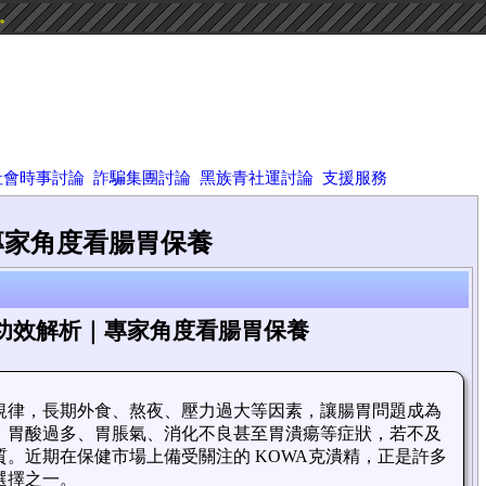
驗。
社會時事討論
詐騙集團討論
黑族青社運討論
支援服務
專家角度看腸胃保養
精功效解析｜專家角度看腸胃保養
規律，長期外食、熬夜、壓力過大等因素，讓腸胃問題成為
。胃酸過多、胃脹氣、消化不良甚至胃潰瘍等症狀，若不及
。近期在保健市場上備受關注的 KOWA克潰精，正是許多
選擇之一。