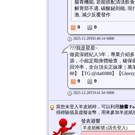
腸胃機能, 若能搭配清淡飲食,
解胃部不適, 碳酸鉍則能, 現
激, 減少反覆發作
0
0
2025-11-29T05:40:14+0000
???我是星星~
做資深經紀人5年，專業介紹多
源，小姐定期身體檢查，確保衛
回沖率，全台頂尖正妹庫｜萬筆資
88】【TG:@dai6988】【Gleezy 
0
0
2025-12-28T19:41:34+0000
當您未登入羊皮紙時，可以利用
臉書 Fa
得經驗值及虛擬金幣，用來參加羊皮紙
發表迴響