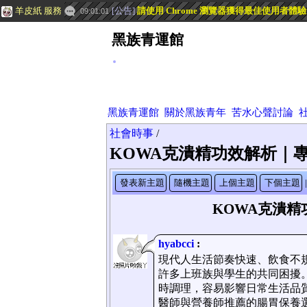
羊皮紙 服務
[
公告
]
請使用 Chrome 瀏覽器獲得最佳使用者體
09:01:01
黑族青運館
黑族青運館
關於黑族青年
苦水心聲討論
社會時事
/
KOWA克潰精功效解析｜
發表新主題
隨機主題
上個主題
下個主題
|
KOWA克潰
hyabcci
:
現代人生活節奏快速、飲食不
許多上班族與學生的共同困擾
時調理，容易影響日常生活品質
醫師與營養師推薦的腸胃保養