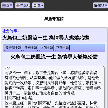
選單
羊皮紙
登入
購物車
黑族青運館
社會時事
/
火鳥包二奶風流一生 為情尋人燃燒殆盡
發表新主題
隨機主題
上個主題
下個主題
|
火鳥包二奶風流一生 為情尋人燃燒殆盡
???
高凌風一生精采，除了曾是舞台巨星，感情也多彩多姿，
有過3次婚姻，45歲時和小他19歲的金友莊結婚，是他最
認真的一次婚姻，沒想到只維持16年，他曾說，婚變加上
被騙3250萬，兩件事一起爆發，讓他悶出癌症，感嘆自己
風流一生，最後栽在他最有自信的感情裡。
緋聞不斷 3結3離
他24歲走紅，從此緋聞不斷，先後追求過鄧麗君、林青