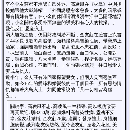
至今金友莊都不承認自己外遇。高凌風在《火鳥》中則指
控她讓他大戴綠帽：「外面誘惑愈來愈多，太多的暗示或
郎有情妹有意，在小金的休閒喝酒浪漫生活中已隱隱地浮
現，小金開始享受外面無盡的讚美和有心人的挑撥。」
愛侶反目 恩怨入土
兩人離婚之後，仍因財務糾紛不斷，金友莊在臉書上疾書
2144字長恨歌向高追債，頻頻爆料高曾染性病、帶寶弟上
酒家，強調離婚非她出軌，是高凌風不忠在前。高反駁：
「抹黑前夫，漂白自己，無憑無據，血口傷人，公開對
質，誰再說謊，八大名嘴，恭請候教，捍衛名譽，抱病登
場，做賊心虛，不敢面對。」句句砲火猛烈，往日恩愛夫
妻成為仇人。
近半年，金友莊有時回家探望兒女，但兩人見面毫無互
動。如今16年的愛緣和婚變後的一千個日子，所有恩怨情
仇都隨著火鳥入土，如同他常說的「凡一切相皆為虛
妄」。
關鍵字
:
高凌風不忠, 高凌風一生精采, 高以模仿政要
再受歡迎, 騙3250萬, 頻頻爆料高曾染性病, 靈魂不安
寧, 金友莊結婚, 金友莊26歲, 進而引發身體上, 身體細
胞病變, 談到老友倪敏然, 至今金友莊, 臨老入花叢, 美