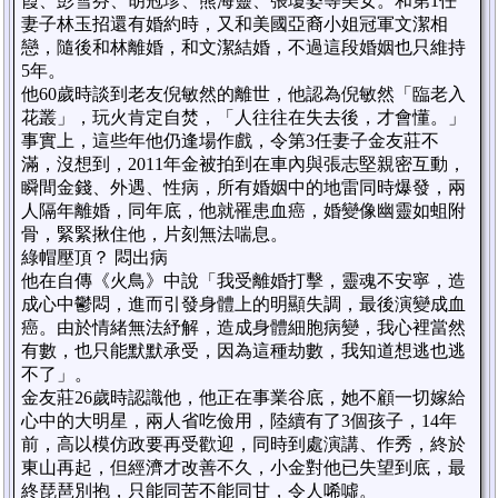
霞、彭雪芬、胡冠珍、熊海靈、張瓊姿等美女。和第1任
妻子林玉招還有婚約時，又和美國亞裔小姐冠軍文潔相
戀，隨後和林離婚，和文潔結婚，不過這段婚姻也只維持
5年。
他60歲時談到老友倪敏然的離世，他認為倪敏然「臨老入
花叢」，玩火肯定自焚，「人往往在失去後，才會懂。」
事實上，這些年他仍逢場作戲，令第3任妻子金友莊不
滿，沒想到，2011年金被拍到在車內與張志堅親密互動，
瞬間金錢、外遇、性病，所有婚姻中的地雷同時爆發，兩
人隔年離婚，同年底，他就罹患血癌，婚變像幽靈如蛆附
骨，緊緊揪住他，片刻無法喘息。
綠帽壓頂？ 悶出病
他在自傳《火鳥》中說「我受離婚打擊，靈魂不安寧，造
成心中鬱悶，進而引發身體上的明顯失調，最後演變成血
癌。由於情緒無法紓解，造成身體細胞病變，我心裡當然
有數，也只能默默承受，因為這種劫數，我知道想逃也逃
不了」。
金友莊26歲時認識他，他正在事業谷底，她不顧一切嫁給
心中的大明星，兩人省吃儉用，陸續有了3個孩子，14年
前，高以模仿政要再受歡迎，同時到處演講、作秀，終於
東山再起，但經濟才改善不久，小金對他已失望到底，最
終琵琶別抱，只能同苦不能同甘，令人唏噓。