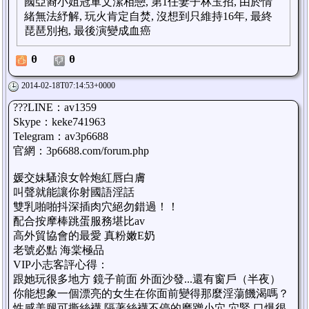
國亞裔小姐冠軍文潔相戀, 第1任妻子林玉招, 由於情
緒無法紓解, 玩火肯定自焚, 沒想到只維持16年, 最終
琵琶別抱, 最後演變成血癌
0
0
2014-02-18T07:14:53+0000
???LINE：av1359
Skype：keke741963
Telegram：av3p6688
官網：3p6688.com/forum.php
媛交妹騷浪女幹炮紅唇白膚
叫聲就能讓你射國語淫話
雙乳啪啪抖深插肉穴絕勿錯過！！
配合按摩棒跳蛋服務堪比av
高外貿協會的最愛 真粉嫩E奶
老號必點 海棠極品
VIP小志客評心得：
跟她玩很多地方 鏡子前面 外面沙發...還有窗戶（半夜）
你能想象一個漂亮的女生在你面前變得那麼淫蕩饑渴嗎？
性感美腿可撕絲襪 隔著絲襪不停的磨蹭小穴 穴緊 口爆很